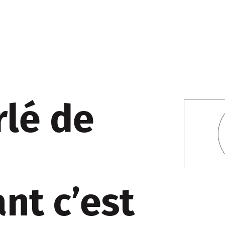
rlé de
nt c’est