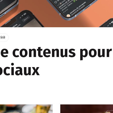
rink
de contenus pour
ociaux