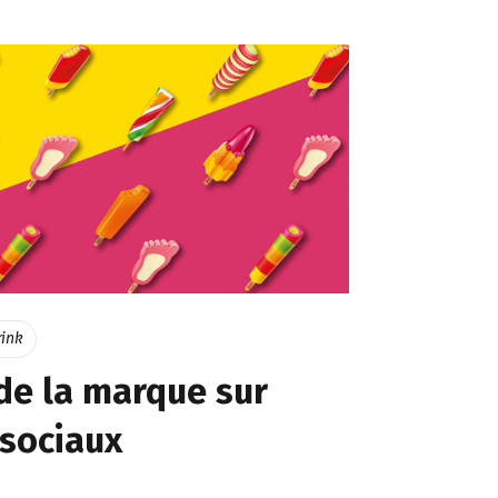
rink
e la marque sur
 sociaux