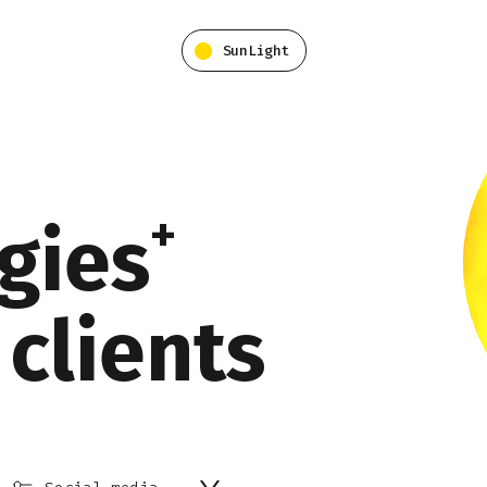
SunLight
+
gies
 clients