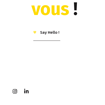
vous
!
Say Hello !