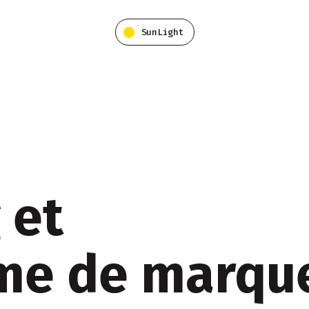
SunLight
 et
rme de marqu