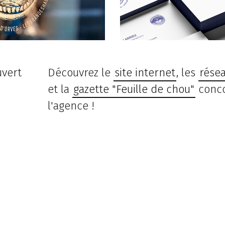
uvert
Découvrez le
site internet
, les
résea
et la
gazette "Feuille de chou"
conco
l'agence !