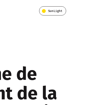
SunLight
e de
t de la