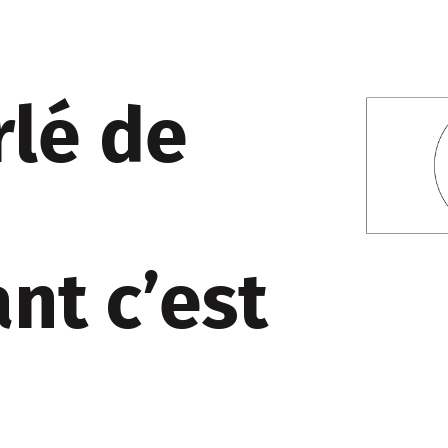
rlé de
nt c’est