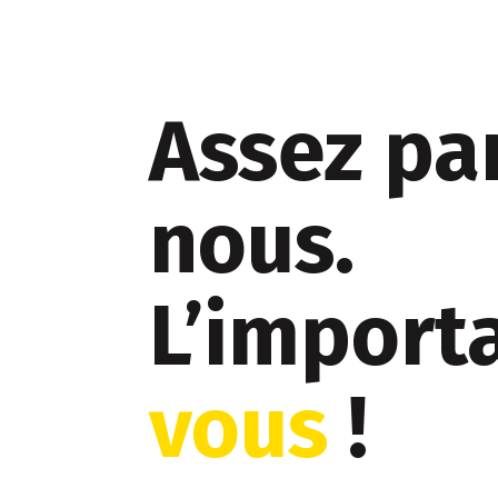
Assez pa
nous.
L’importa
vous
!