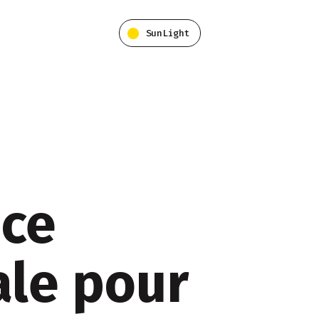
SunLight
nce
ale pour