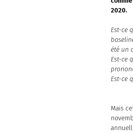
comme d
2020.
Est-ce 
baselin
été un 
Est-ce 
prononc
Est-ce 
Mais ce
novembr
annuel