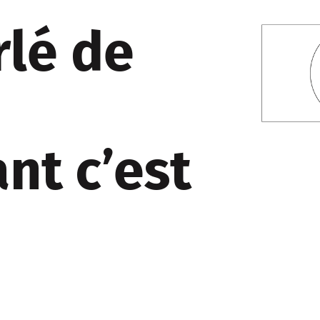
rlé de
nt c’est