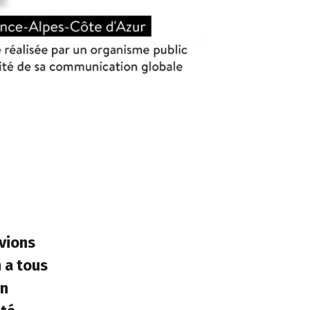
avions
 a tous
on