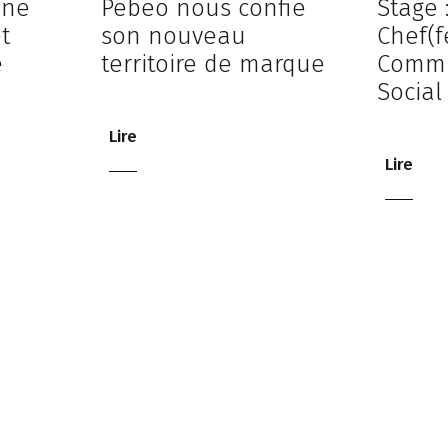
 ne
Pébéo nous confie
Stage 
et
son nouveau
Chef(f
e
territoire de marque
Commu
Social
Lire
Lire