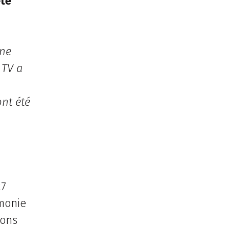
été
une
 TV a
ont été
27
émonie
ons