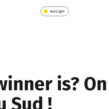
SunLight
winner is? On
u Sud !