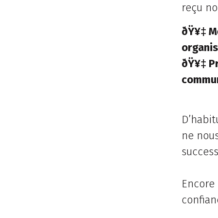
reçu no
ðŸ¥‡ Me
organi
ðŸ¥‡ Pr
commun
D’habit
ne nous
success
Encore 
confian