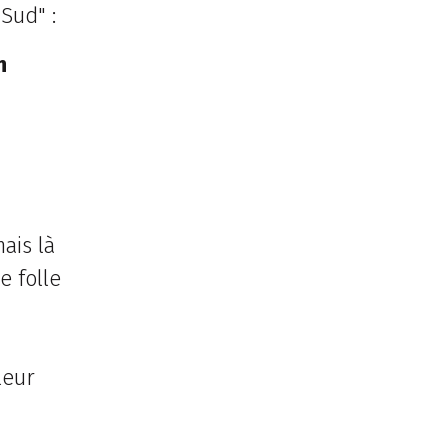
Sud" :
n
ais là
e folle
leur