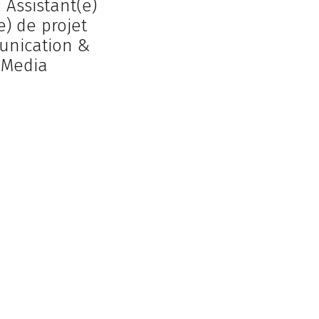
: Assistant(e)
e) de projet
nication &
 Media