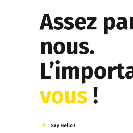
Assez pa
nous.
L’importa
vous
!
Say Hello !