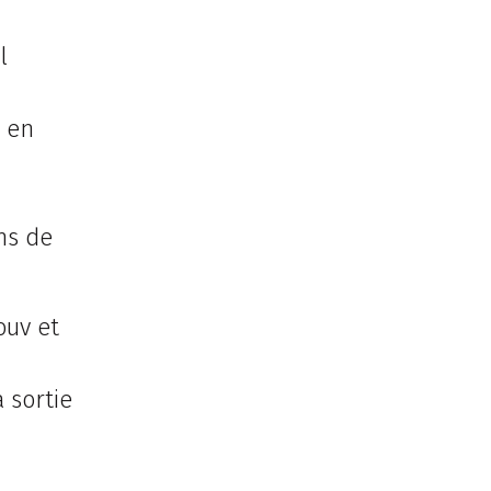
l
, en
ns de
ouv et
 sortie