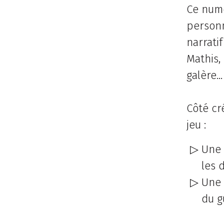
Ce numé
personn
narrati
Mathis,
galère..
Côté cr
jeu :
Une 
les 
Une 
du g