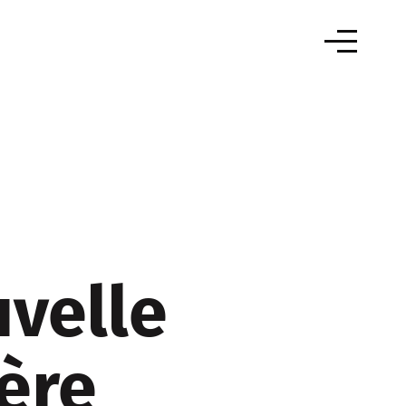
velle
 ère