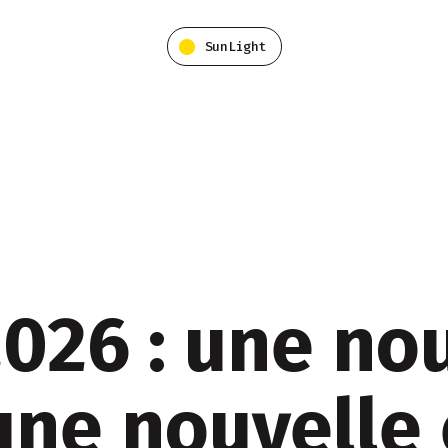
SunLight
26 : une nou
une nouvelle