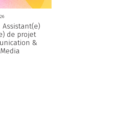
26
: Assistant(e)
e) de projet
nication &
 Media