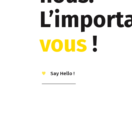
L’importa
vous
!
Say Hello !