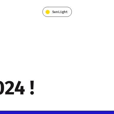
SunLight
24 !