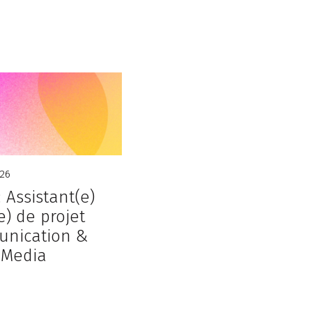
26
: Assistant(e)
e) de projet
nication &
 Media