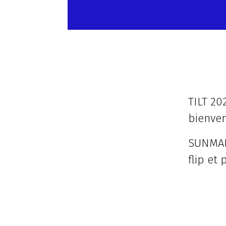
TILT 20
bienven
SUNMADE
flip et