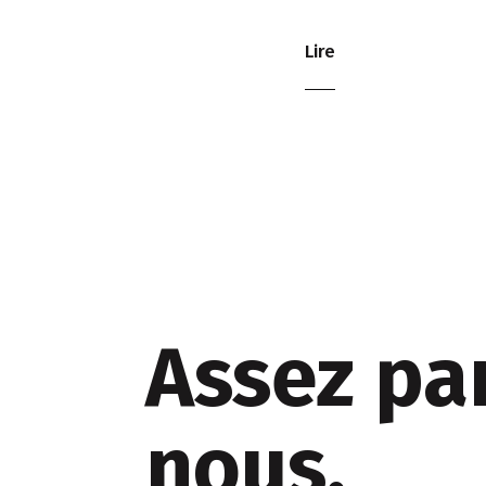
Lire
Assez pa
nous.